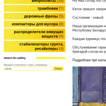
На наш склад посту
виброплиты
16
трамбовки
7
Каток пришел напря
дорожные фрезы
5
Состояние - новый.
компакторы для мусора
8
Наша организация н
Республику Беларус
распределители вяжущих
веществ
5
Каждая единица техн
стабилизаторы грунта,
Обслуживание гаран
ресайклеры
4
бригадой согласно р
поиск по сайту
Подробнее про кат
Введите ключевое слово, например: