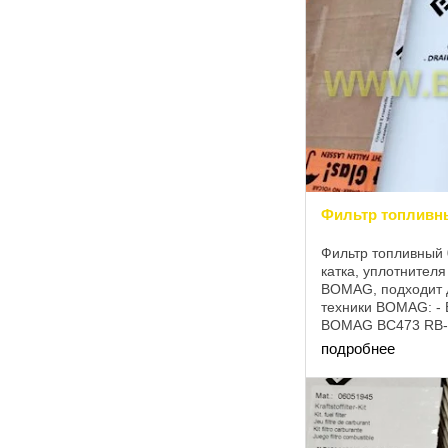
Фильтр топливн
Фильтр топливный
катка, уплотнител
BOMAG, подходит 
техники BOMAG: -
BOMAG BC473 RB-4
BOMAG BC672 RB-3
подробнее
BOMAG BC772 RB-3 