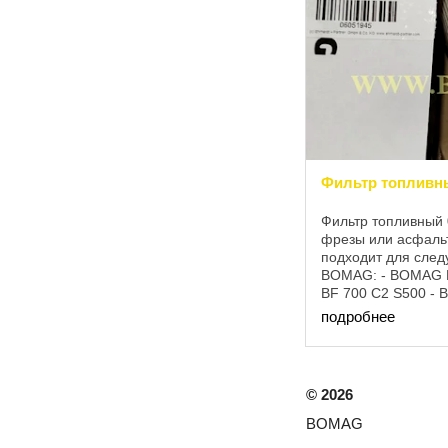
Фильтр топливн
Фильтр топливный
фрезы или асфаль
подходит для сле
BOMAG: - BOMAG 
BF 700 C2 S500 - 
BOMAG BC 573 RB-
подробнее
BOMAG BM 1000/35 
©
2026
BOMAG