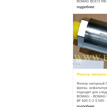
BOMAG BC672 RB-4
BOMAG BC772 RB-4
подробнее
BOMAG BM 1000/35
Фильтр напорны
Фильтр напорный 
фрезы, асфальтоук
подходит для сле
BOMAG: - BOMAG 
BF 600 C-2 S 500 
BOMAG BM 500/15 
подробнее