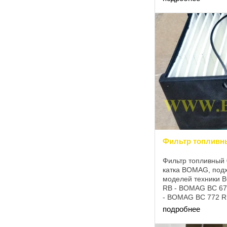
BOMAG BW 100 AC-
Фильтр топливн
Фильтр топливный
катка BOMAG, под
моделей техники 
RB - BOMAG BC 67
- BOMAG BC 772 R
BOMAG BW 190 AD
подробнее
- BOMAG BW 203 AD