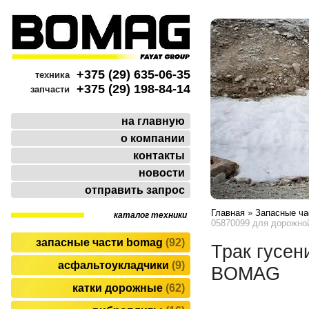
+375 (29) 635-06-35
техника
+375 (29) 198-84-14
запчасти
на главную
о компании
контакты
новости
отправить запрос
Главная
»
Запасные ч
каталог техники
05870099 для дорожн
запасные части bomag
92
Трак гусе
асфальтоукладчики
9
BOMAG
катки дорожные
62