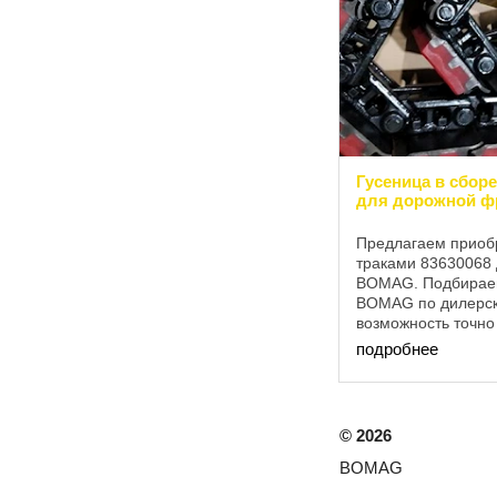
Гусеница в сборе
для дорожной 
Предлагаем приобр
траками 83630068
BOMAG. Подбираем
BOMAG по дилерски
возможность точно
для клиента прави
подробнее
Гусеница в сборе ..
©
2026
BOMAG