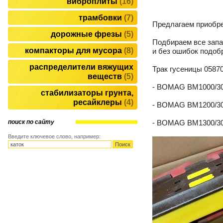
виброплиты
16
трамбовки
7
Предлагаем приобр
дорожные фрезы
5
Подбираем все запа
компакторы для мусора
8
и без ошибок подоб
распределители вяжущих
Трак гусеницы 058
веществ
5
- BOMAG BM1000/30
стабилизаторы грунта,
ресайклеры
4
- BOMAG BM1200/30
- BOMAG BM1300/30
поиск по сайту
Введите ключевое слово, например: