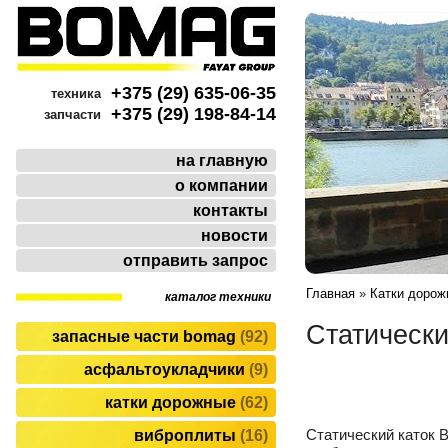
+375 (29) 635-06-35
техника
+375 (29) 198-84-14
запчасти
на главную
о компании
контакты
новости
отправить запрос
Главная
»
Катки дорож
каталог техники
Статическ
запасные части bomag
92
асфальтоукладчики
9
катки дорожные
62
Статический каток 
виброплиты
16