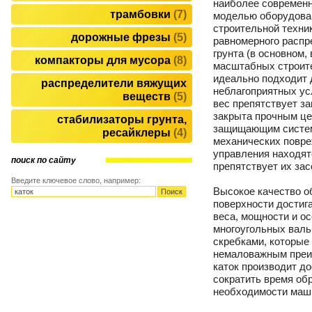
наиболее современ
трамбовки
7
моделью оборудован
строительной техни
дорожные фрезы
5
равномерного распр
грунта (в основном,
компакторы для мусора
8
масштабных строит
идеально подходит 
распределители вяжущих
неблагоприятных ус
веществ
5
вес препятствует за
закрыта прочным ц
стабилизаторы грунта,
защищающим систем
ресайклеры
4
механических повре
управления находятс
поиск по сайту
препятствует их за
Введите ключевое слово, например:
Высокое качество 
поверхности достига
веса, мощности и о
многоугольных валь
скребками, которые
немаловажным преим
каток производит д
сократить время об
необходимости маш