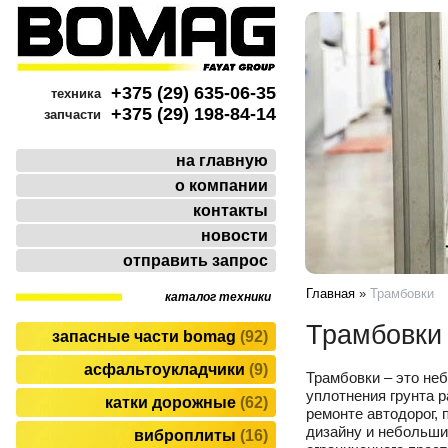
+375 (29) 635-06-35
техника
+375 (29) 198-84-14
запчасти
на главную
о компании
контакты
новости
отправить запрос
Главная
»
Трамбовки
каталог техники
Трамбовки
запасные части bomag
92
асфальтоукладчики
9
Трамбовки – это не
уплотнения грунта р
катки дорожные
62
ремонте автодорог, 
дизайну и небольши
виброплиты
16