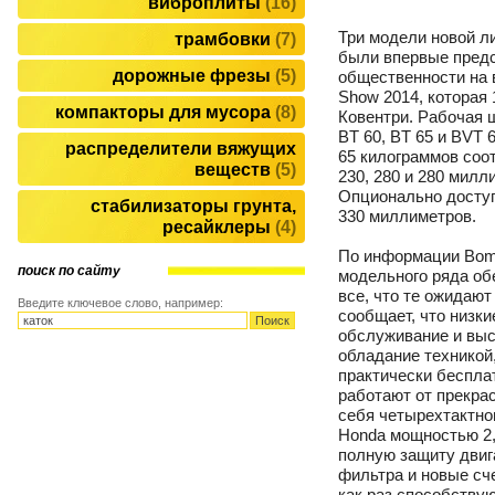
виброплиты
16
Три модели новой л
трамбовки
7
были впервые пред
дорожные фрезы
5
общественности на в
Show 2014, которая
компакторы для мусора
8
Ковентри. Рабочая 
BT 60, BT 65 и BVT 6
распределители вяжущих
65 килограммов соо
веществ
5
230, 280 и 280 милл
Опционально досту
стабилизаторы грунта,
330 миллиметров.
ресайклеры
4
По информации Bom
поиск по сайту
модельного ряда о
все, что те ожидают
Введите ключевое слово, например:
сообщает, что низки
обслуживание и выс
обладание техникой,
практически беспла
работают от прекра
себя четырехтактно
Honda мощностью 2,
полную защиту двиг
фильтра и новые сч
как раз способству