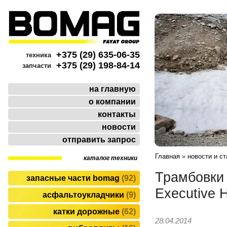
+375 (29) 635-06-35
техника
+375 (29) 198-84-14
запчасти
на главную
о компании
контакты
новости
отправить запрос
Главная
»
новости и ст
каталог техники
Трамбовки
запасные части bomag
92
Executive 
асфальтоукладчики
9
катки дорожные
62
28.04.2014