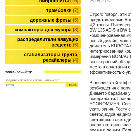
виброплиты
16
29.08.2014
трамбовки
7
Строго говоря, эти 
представленные Bom
дорожные фрезы
5
4,3 тонны. Пятая се
компакторы для мусора
8
BW 135 AD-5 и BW 13
комбинированная мо
распределители вяжущих
новый дизайн, мощ
веществ
5
двигатель KUBOTA 
интегрированная ко
стабилизаторы грунта,
измерения BOMAG
ресайклеры
4
всесторонний обзор
место в сочетании 
эффективностью уп
поиск по сайту
Введите ключевое слово, например:
В основе этой эффе
возбуждения с полу
Диаметр барабана у
поверхности. Главн
ECONOMIZER. Сист
укатывания. Росту 
светодиодов на дис
светящихся светоди
оператор точно знае
время и деньги. Ес