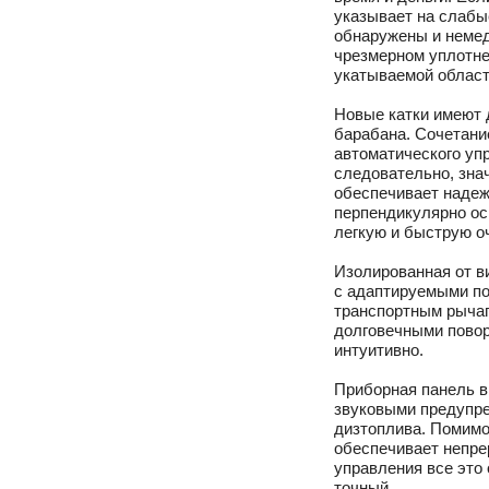
указывает на слабы
обнаружены и немед
чрезмерном уплотне
укатываемой област
Новые катки имеют 
барабана. Сочетани
автоматического уп
следовательно, зна
обеспечивает надеж
перпендикулярно ос
легкую и быструю оч
Изолированная от в
с адаптируемыми по
транспортным рычаг
долговечными повор
интуитивно.
Приборная панель в
звуковыми предупре
дизтоплива. Помимо
обеспечивает непре
управления все это
точный.