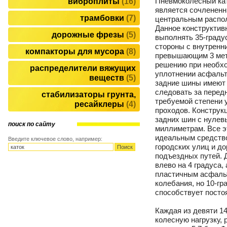
Пневмоколесный к
виброплиты
16
является сочленен
трамбовки
7
центральным распол
Данное конструктив
дорожные фрезы
5
выполнять 35-граду
стороны с внутренн
компакторы для мусора
8
превышающим 3 мет
решению при необх
распределители вяжущих
уплотнении асфальт
веществ
5
задние шины имеют 
следовать за перед
стабилизаторы грунта,
требуемой степени 
ресайклеры
4
проходов. Конструк
задних шин с нулев
поиск по сайту
миллиметрам. Все эт
идеальным средство
Введите ключевое слово, например:
городских улиц и до
подъездных путей. 
влево на 4 градуса,
пластичным асфальт
колебания, но 10-г
способствует посто
Каждая из девяти 1
колесную нагрузку,