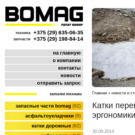
+375 (29) 635-06-35
техника
+375 (29) 198-84-14
запчасти
на главную
о компании
контакты
новости
отправить запрос
Главная
»
новости и ст
каталог техники
Катки пер
запасные части bomag
92
эргономики
асфальтоукладчики
9
катки дорожные
62
30.09.2014