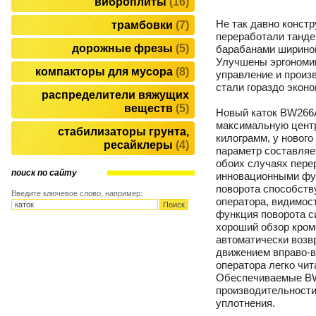
виброплиты
16
Не так давно конст
трамбовки
7
переработали танде
дорожные фрезы
5
барабанами шириной
Улучшены эргономик
компакторы для мусора
8
управление и произ
стали гораздо эконо
распределители вяжущих
веществ
5
Новый каток BW266
максимальную цент
стабилизаторы грунта,
килограмм, у новог
ресайклеры
4
параметр составляе
обоих случаях пере
поиск по сайту
инновационными фу
поворота способст
Введите ключевое слово, например:
оператора, видимос
функция поворота с
хороший обзор кром
автоматически возв
движением вправо-в
оператора легко чи
Обеспечиваемые BW
производительности
уплотнения.