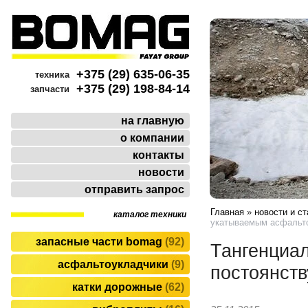
+375 (29) 635-06-35
техника
+375 (29) 198-84-14
запчасти
на главную
о компании
контакты
новости
отправить запрос
Главная
»
новости и ст
каталог техники
укатываемым асфальт
запасные части bomag
92
Тангенциа
асфальтоукладчики
9
постоянств
катки дорожные
62