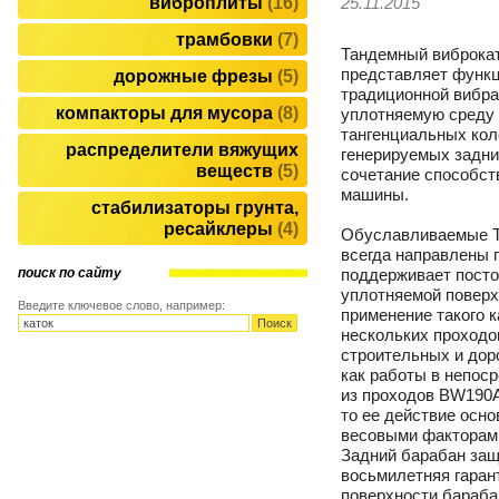
виброплиты
16
25.11.2015
трамбовки
7
Тандемный виброк
представляет функ
дорожные фрезы
5
традиционной вибра
компакторы для мусора
8
уплотняемую среду 
тангенциальных ко
распределители вяжущих
генерируемых задни
веществ
5
сочетание способст
машины.
стабилизаторы грунта,
ресайклеры
4
Обуславливаемые 
всегда направлены 
поддерживает посто
поиск по сайту
уплотняемой поверх
Введите ключевое слово, например:
применение такого 
нескольких проходо
строительных и дор
как работы в непос
из проходов BW190A
то ее действие осн
весовыми факторами
Задний барабан защ
восьмилетняя гаран
поверхности бараба