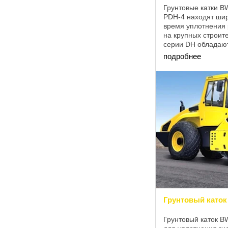
Грунтовые катки B
PDH-4 находят ши
время уплотнения 
на крупных строит
серии DH обладаю
преодолевать кру
подробнее
антискольжения ASC
Грунтовый като
Грунтовый каток B