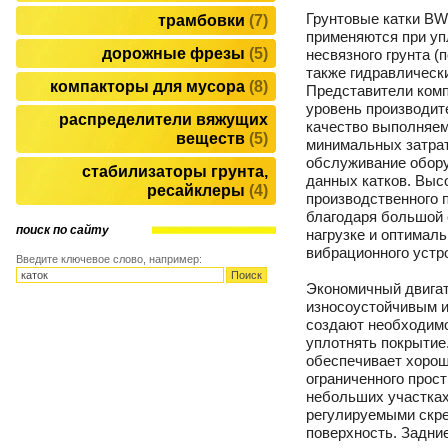
Грунтовые катки BW
трамбовки
7
применяются при уп
дорожные фрезы
5
несвязного грунта (п
также гидравлическ
компакторы для мусора
8
Представители комп
уровень производит
распределители вяжущих
качество выполняем
веществ
5
минимальных затрат
обслуживание обору
стабилизаторы грунта,
данных катков. Выс
ресайклеры
4
производственного 
благодаря большой 
поиск по сайту
нагрузке и оптимал
вибрационного устр
Введите ключевое слово, например:
Экономичный двигат
износоустойчивым и
создают необходимо
уплотнять покрытие
обеспечивает хорош
ограниченного прос
небольших участка
регулируемыми скре
поверхность. Задн