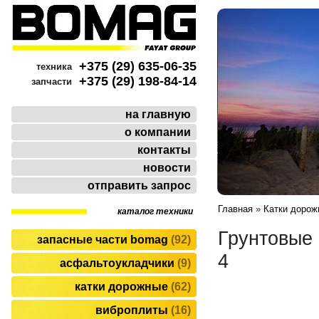
+375 (29) 635-06-35
техника
+375 (29) 198-84-14
запчасти
на главную
о компании
контакты
новости
отправить запрос
Главная
»
Катки дорож
каталог техники
Грунтовые
запасные части bomag
92
4
асфальтоукладчики
9
катки дорожные
62
виброплиты
16