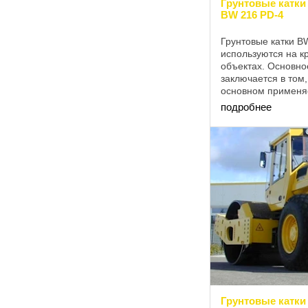
Грунтовые катки
BW 216 PD-4
Грунтовые катки B
используются на к
объектах. Основно
заключается в том,
основном применя
гидравлически вяж
подробнее
полусвязного грунта
Грунтовые катки