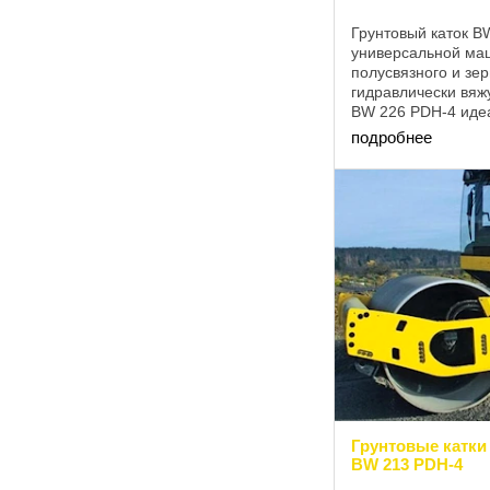
Грунтовый каток B
универсальной ма
полусвязного и зер
гидравлически вяж
BW 226 PDH-4 иде
обработки грунтов
подробнее
содержанием ...
Грунтовые катки
BW 213 PDH-4