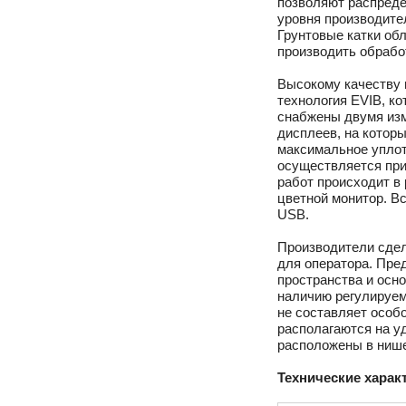
позволяют распреде
уровня производите
Грунтовые катки об
производить обрабо
Высокому качеству 
технология EVIB, ко
снабжены двумя изм
дисплеев, на котор
максимальное уплот
осуществляется при
работ происходит в
цветной монитор. Вс
USB.
Производители сдел
для оператора. Пре
пространства и осн
наличию регулируем
не составляет особ
располагаются на у
расположены в нише
Технические харак