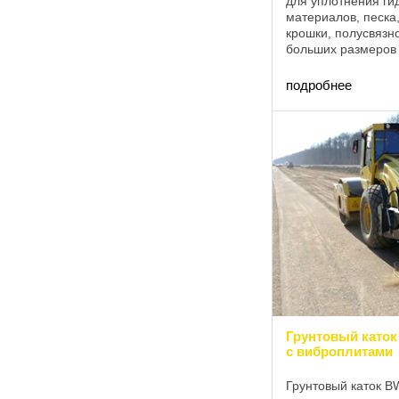
для уплотнения ги
материалов, песка
крошки, полусвязно
больших размеров 
находит применен
на крупных ...
подробнее
Грунтовый като
с виброплитами
Грунтовый каток B