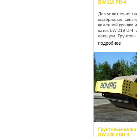
BW 219 PD-4
Для уплотнения ги
материалов, связно
каменной крошки и
каток BW 219 D-4,
вальцом. Грунтовы
находит широкое 
подробнее
уплотнении почвенн
Грунтовые катки
BW 226 PDH-4