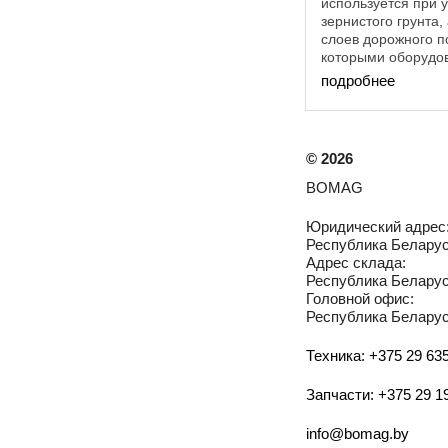
используется при 
зернистого грунта
слоев дорожного п
которыми оборудов
для предварительн
подробнее
однофракционного п
©
2026
BOMAG
Юридический адрес
Республика Беларусь
Адрес склада:
Республика Беларусь
Головной офис:
Республика Беларусь
Техника: +375 29 635
Запчасти: +375 29 1
info@bomag.by